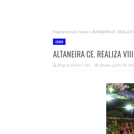
Página inicial
Ceará
ALTANEIRA CE. REALIZA 
CEARÁ
ALTANEIRA CE. REALIZA VI
Blog do Jocélio Leite
sábado, junho 30, 201