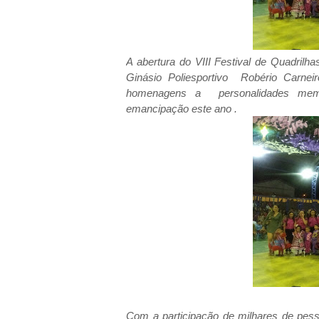
A abertura do VIII Festival de Quadrilh
Ginásio Poliesportivo Robério Carnei
homenagens a personalidades memo
emancipação este ano .
Com a participação de milhares de pess