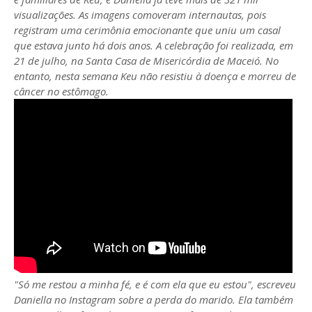
visualizações. As imagens comoveram internautas, pois
registram uma cerimônia emocionante que uniu um casal
que estava junto há dois anos. A celebração foi realizada, em
21 de julho, na Santa Casa de Misericórdia de Maceió. No
entanto, nesta semana Keu não resistiu à doença e morreu de
câncer no estômago.
"Só me restou a minha fé, e é com ela que eu estou", escreveu
Daniella no Instagram sobre a perda do marido. Ela também