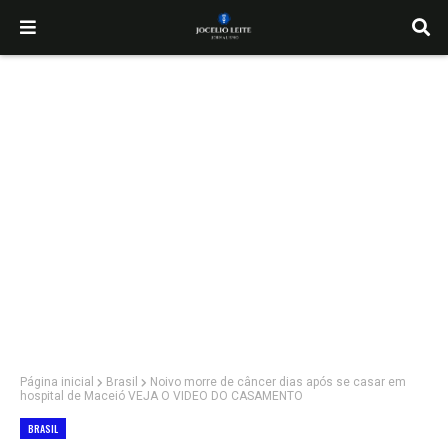
Página inicial
Brasil
Noivo morre de câncer dias após se casar em
hospital de Maceió VEJA O VIDEO DO CASAMENTO
BRASIL