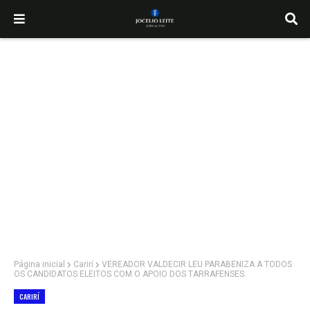
Página inicial
Carirí
VEREADOR VALDECIR LEU PARABENIZA A TODOS
OS CANDIDATOS ELEITOS COM O APOIO DOS TARRAFENSES.
CARIRÍ