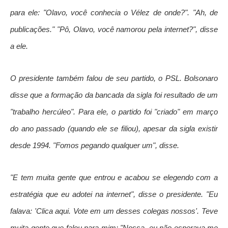
para ele: "Olavo, você conhecia o Vélez de onde?". "Ah, de
publicações." "Pô, Olavo, você namorou pela internet?", disse
a ele.
O presidente também falou de seu partido, o PSL. Bolsonaro
disse que a formação da bancada da sigla foi resultado de um
"trabalho hercúleo". Para ele, o partido foi "criado" em março
do ano passado (quando ele se filiou), apesar da sigla existir
desde 1994. "Fomos pegando qualquer um", disse.
"E tem muita gente que entrou e acabou se elegendo com a
estratégia que eu adotei na internet", disse o presidente. "Eu
falava: 'Clica aqui. Vote em um desses colegas nossos'. Teve
muita gente que falou para mim: "Nossa, eu não esperava me