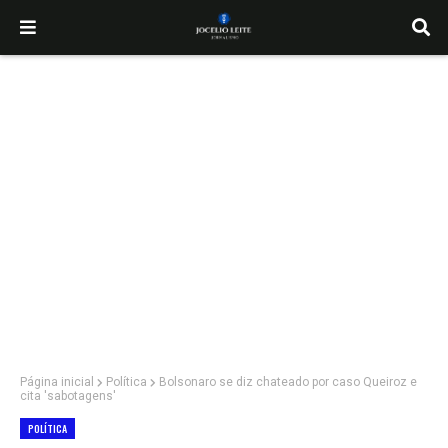
Página inicial
Política
Bolsonaro se diz chateado por caso Queiroz e
cita 'sabotagens'
POLÍTICA