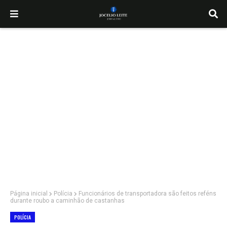
Página inicial
Polícia
Funcionários de transportadora são feitos reféns
durante roubo a caminhão de castanhas
POLÍCIA