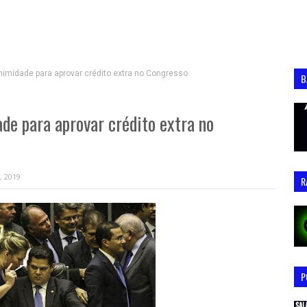
midade para aprovar crédito extra no Congresso
B
de para aprovar crédito extra no
, 2019
R
P