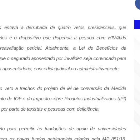
 estava a derrubada de quatro vetos presidenciais, que
les é o dispositivo que dispensa a pessoa com HIV/Aids
reavaliação pericial. Atualmente, a Lei de Benefícios da
 que o segurado aposentado por invalidez seja convocado para
aposentadoria, concedida judicial ou administrativamente.
 veto a trechos do projeto de lei de conversão da Medida
to de IOF e do Imposto sobre Produtos Industrializados (IPI)
 por parte de taxistas e pessoas com deficiência.
to para permitir às fundações de apoio de universidades
irem os novos fundos patrimoniais criados pela MP 851/18.