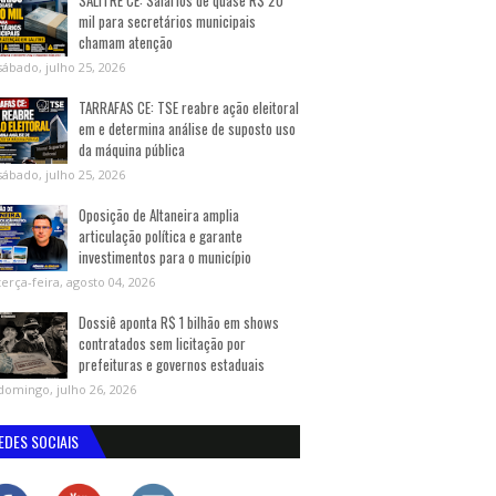
SALITRE CE: Salários de quase R$ 20
mil para secretários municipais
chamam atenção
sábado, julho 25, 2026
TARRAFAS CE: TSE reabre ação eleitoral
em e determina análise de suposto uso
da máquina pública
sábado, julho 25, 2026
Oposição de Altaneira amplia
articulação política e garante
investimentos para o município
terça-feira, agosto 04, 2026
Dossiê aponta R$ 1 bilhão em shows
contratados sem licitação por
prefeituras e governos estaduais
domingo, julho 26, 2026
EDES SOCIAIS