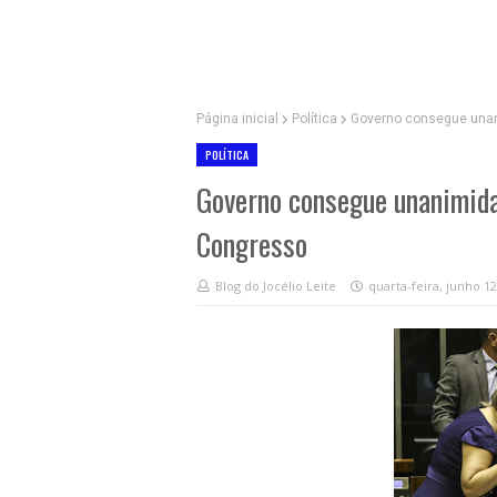
Página inicial
Política
Governo consegue unani
POLÍTICA
Governo consegue unanimida
Congresso
Blog do Jocélio Leite
quarta-feira, junho 12