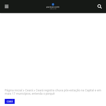
Página inicial
Ceará
Ceará registra chuva pós-estação na Capital e em
mais 17 municípios; entenda o porquê
CEARÁ