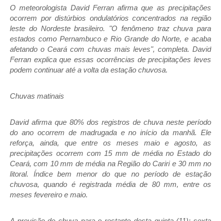
O meteorologista David Ferran afirma que as precipitações
ocorrem por distúrbios ondulatórios concentrados na região
leste do Nordeste brasileiro. "O fenômeno traz chuva para
estados como Pernambuco e Rio Grande do Norte, e acaba
afetando o Ceará com chuvas mais leves", completa. David
Ferran explica que essas ocorrências de precipitações leves
podem continuar até a volta da estação chuvosa.
Chuvas matinais
David afirma que
80% dos registros de chuva
neste período
do ano ocorrem de madrugada e no início da manhã. Ele
reforça, ainda, que entre os meses maio e agosto, as
precipitações ocorrem com
15 mm de média
no Estado do
Ceará, com
10 mm de média
na Região do Cariri e
30 mm no
litoral
. Índice bem menor do que no período de estação
chuvosa, quando é registrada média de 80 mm, entre os
meses fevereiro e maio.
A previsão de chuva para o restante desta quinta (11); sexta