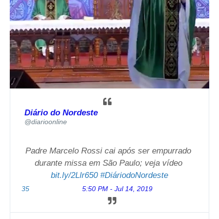
Diário do Nordeste
✔
@diarioonline
Padre Marcelo Rossi cai após ser empurrado 
durante missa em São Paulo; veja vídeo 
h
bit.ly/2Llr650
#
DiáriodoNordeste
t
t
35
5:50 PM - Jul 14, 2019
p
: