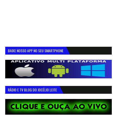
BAIXE NOSSO APP NO SEU SMARTPHONE
RÁDIO E TV BLOG DO JOCÉLIO LEITE