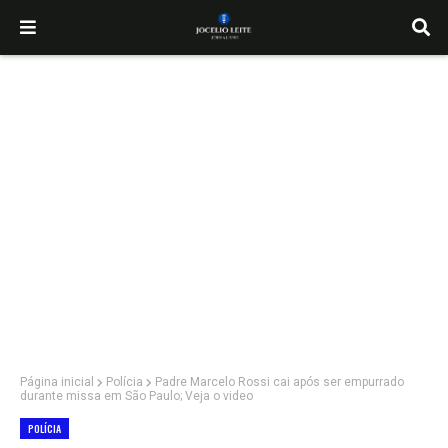
Página inicial
Polícia
Padre Marcelo Rossi cai após ser empurrado
durante missa em São Paulo; Veja o video
POLÍCIA