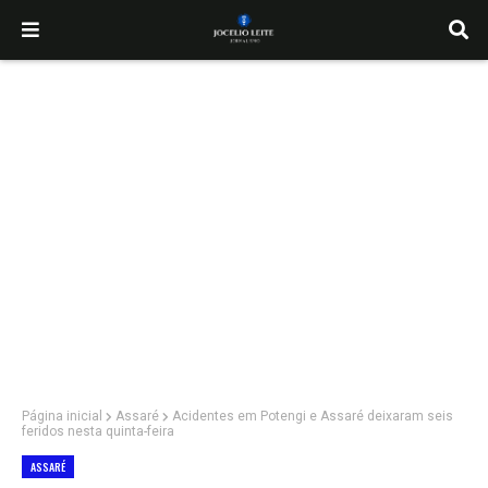
Página inicial
Assaré
Acidentes em Potengi e Assaré deixaram seis
feridos nesta quinta-feira
ASSARÉ