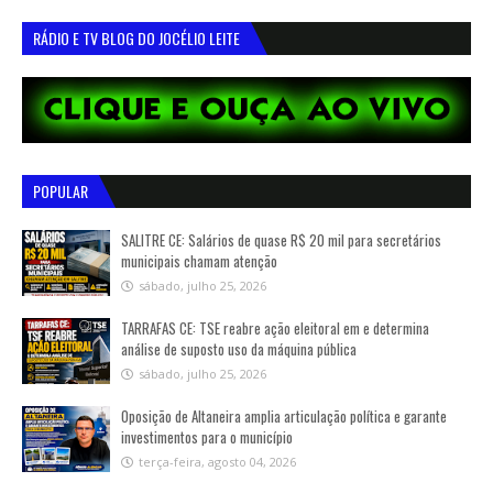
RÁDIO E TV BLOG DO JOCÉLIO LEITE
POPULAR
SALITRE CE: Salários de quase R$ 20 mil para secretários
municipais chamam atenção
sábado, julho 25, 2026
TARRAFAS CE: TSE reabre ação eleitoral em e determina
análise de suposto uso da máquina pública
sábado, julho 25, 2026
Oposição de Altaneira amplia articulação política e garante
investimentos para o município
terça-feira, agosto 04, 2026