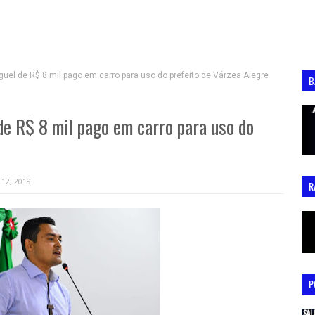
uel de R$ 8 mil pago em carro para uso do prefeito de Várzea Alegre
B
de R$ 8 mil pago em carro para uso do
 12, 2019
R
P