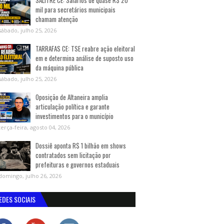
SALITRE CE: Salários de quase R$ 20
mil para secretários municipais
chamam atenção
sábado, julho 25, 2026
TARRAFAS CE: TSE reabre ação eleitoral
em e determina análise de suposto uso
da máquina pública
sábado, julho 25, 2026
Oposição de Altaneira amplia
articulação política e garante
investimentos para o município
terça-feira, agosto 04, 2026
Dossiê aponta R$ 1 bilhão em shows
contratados sem licitação por
prefeituras e governos estaduais
domingo, julho 26, 2026
EDES SOCIAIS