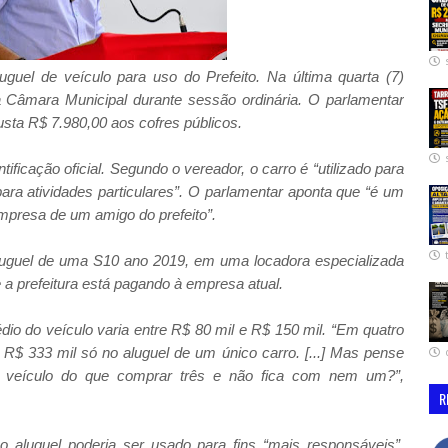
uguel de veículo para uso do Prefeito. Na última quarta (7)
da Câmara Municipal durante sessão ordinária. O parlamentar
sta R$ 7.980,00 aos cofres públicos.
ficação oficial. Segundo o vereador, o carro é “utilizado para
ara atividades particulares”. O parlamentar aponta que “é um
empresa de um amigo do prefeito”.
luguel de uma S10 ano 2019, em uma locadora especializada
 a prefeitura está pagando à empresa atual.
dio do veículo varia entre R$ 80 mil e R$ 150 mil. “Em quatro
a, R$ 333 mil só no aluguel de um único carro. [...] Mas pense
 veículo do que comprar três e não fica com nem um?”,
R
o aluguel poderia ser usado para fins “mais responsáveis”.