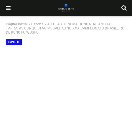
Página inicial
Esporte
ATLETAS DE NOVA OLINDA, ALTANEIRA E
TARRAFAS CONQUISTÃO MEDALHAS NO XXX CAMPEONATO BRASILEIRO
DE KUNG FU WUSHU
ESPORTE