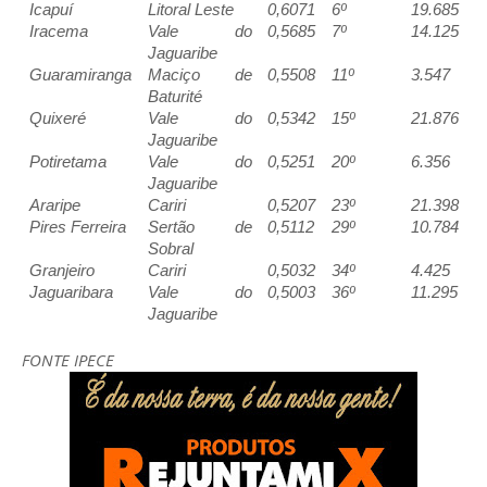
Icapuí
Litoral Leste
0,6071
6º
19.685
Iracema
Vale do
0,5685
7º
14.125
Jaguaribe
Guaramiranga
Maciço de
0,5508
11º
3.547
Baturité
Quixeré
Vale do
0,5342
15º
21.876
Jaguaribe
Potiretama
Vale do
0,5251
20º
6.356
Jaguaribe
Araripe
Cariri
0,5207
23º
21.398
Pires Ferreira
Sertão de
0,5112
29º
10.784
Sobral
Granjeiro
Cariri
0,5032
34º
4.425
Jaguaribara
Vale do
0,5003
36º
11.295
Jaguaribe
FONTE IPECE