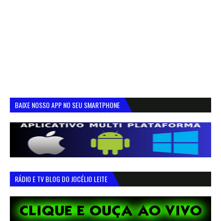
BAIXE NOSSO APP NO SEU SMARTPHONE
RÁDIO E TV BLOG DO JOCÉLIO LEITE