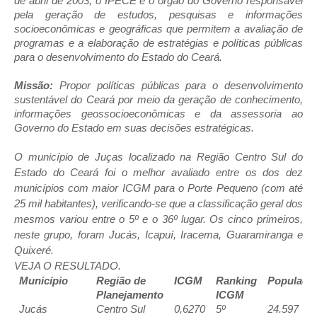
de abril de 2003, o IPECE é o órgão do Governo responsável
pela geração de estudos, pesquisas e informações
socioeconômicas e geográficas que permitem a avaliação de
programas e a elaboração de estratégias e políticas públicas
para o desenvolvimento do Estado do Ceará.
Missão:
Propor políticas públicas para o desenvolvimento
sustentável do Ceará por meio da geração de conhecimento,
informações geossocioeconômicas e da assessoria ao
Governo do Estado em suas decisões estratégicas.
O município de Juças localizado na Região Centro Sul do
Estado do Ceará foi o melhor avaliado entre os dos dez
municípios com maior ICGM para o Porte Pequeno (com até
25 mil habitantes), verificando-se que a classificação geral dos
mesmos variou entre o 5º e o 36º lugar. Os cinco primeiros,
neste grupo, foram Jucás, Icapuí, Iracema, Guaramiranga e
Quixeré.
VEJA O RESULTADO.
Município
Região de
ICGM
Ranking
Populaçã
Planejamento
ICGM
Jucás
Centro Sul
0,6270
5º
24.597