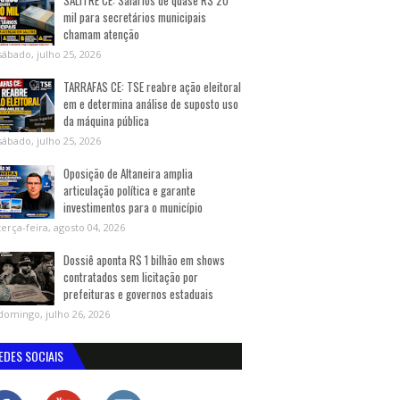
SALITRE CE: Salários de quase R$ 20
mil para secretários municipais
chamam atenção
sábado, julho 25, 2026
TARRAFAS CE: TSE reabre ação eleitoral
em e determina análise de suposto uso
da máquina pública
sábado, julho 25, 2026
Oposição de Altaneira amplia
articulação política e garante
investimentos para o município
terça-feira, agosto 04, 2026
Dossiê aponta R$ 1 bilhão em shows
contratados sem licitação por
prefeituras e governos estaduais
domingo, julho 26, 2026
EDES SOCIAIS