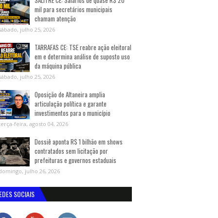
SALITRE CE: Salários de quase R$ 20
mil para secretários municipais
chamam atenção
sábado, julho 25, 2026
TARRAFAS CE: TSE reabre ação eleitoral
em e determina análise de suposto uso
da máquina pública
sábado, julho 25, 2026
Oposição de Altaneira amplia
articulação política e garante
investimentos para o município
terça-feira, agosto 04, 2026
Dossiê aponta R$ 1 bilhão em shows
contratados sem licitação por
prefeituras e governos estaduais
domingo, julho 26, 2026
EDES SOCIAIS