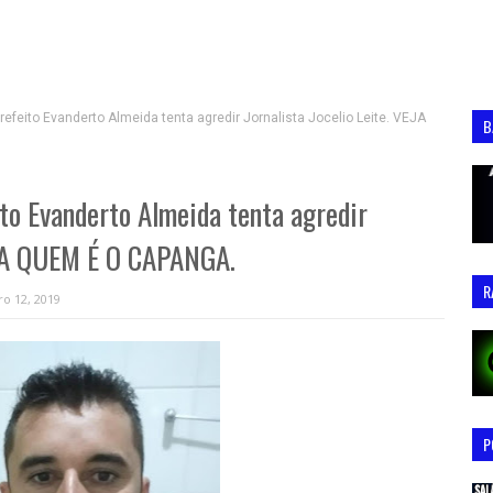
feito Evanderto Almeida tenta agredir Jornalista Jocelio Leite. VEJA
B
to Evanderto Almeida tenta agredir
VEJA QUEM É O CAPANGA.
R
o 12, 2019
P