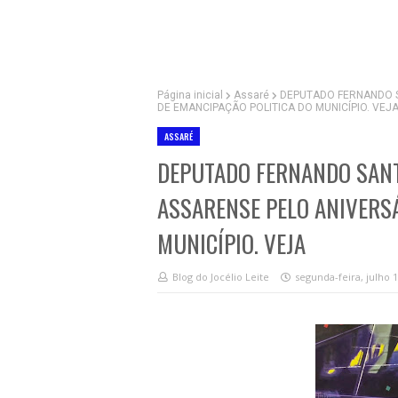
Página inicial
Assaré
DEPUTADO FERNANDO S
DE EMANCIPAÇÃO POLITICA DO MUNICÍPIO. VEJ
ASSARÉ
DEPUTADO FERNANDO SAN
ASSARENSE PELO ANIVERSÁ
MUNICÍPIO. VEJA
Blog do Jocélio Leite
segunda-feira, julho 1