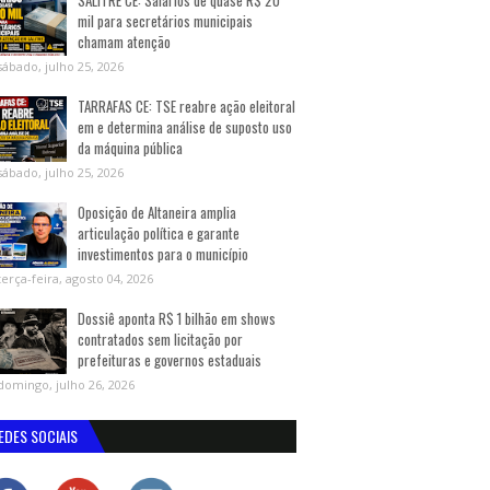
SALITRE CE: Salários de quase R$ 20
mil para secretários municipais
chamam atenção
sábado, julho 25, 2026
TARRAFAS CE: TSE reabre ação eleitoral
em e determina análise de suposto uso
da máquina pública
sábado, julho 25, 2026
Oposição de Altaneira amplia
articulação política e garante
investimentos para o município
terça-feira, agosto 04, 2026
Dossiê aponta R$ 1 bilhão em shows
contratados sem licitação por
prefeituras e governos estaduais
domingo, julho 26, 2026
EDES SOCIAIS