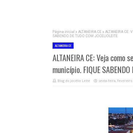
Página inicial
ALTANEIRA CE
ALTANEIRA CE: Ve
SABENDO DE TUDO COM JOCELIOLEITE
ALTANEIRA CE
ALTANEIRA CE: Veja como se 
município. FIQUE SABENDO
Blog do Jocélio Leite
sexta-feira, fevereiro