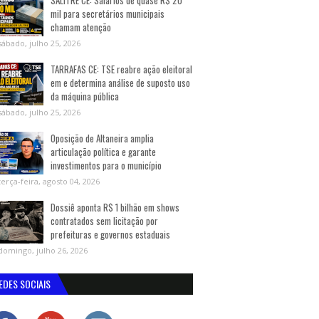
SALITRE CE: Salários de quase R$ 20
mil para secretários municipais
chamam atenção
sábado, julho 25, 2026
TARRAFAS CE: TSE reabre ação eleitoral
em e determina análise de suposto uso
da máquina pública
sábado, julho 25, 2026
Oposição de Altaneira amplia
articulação política e garante
investimentos para o município
terça-feira, agosto 04, 2026
Dossiê aponta R$ 1 bilhão em shows
contratados sem licitação por
prefeituras e governos estaduais
domingo, julho 26, 2026
EDES SOCIAIS