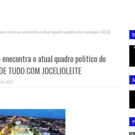
ja como se enecontra o atual quadro politico do município. FIQUE
B
enecontra o atual quadro politico do
 DE TUDO COM JOCELIOLEITE
R
 24, 2023
P