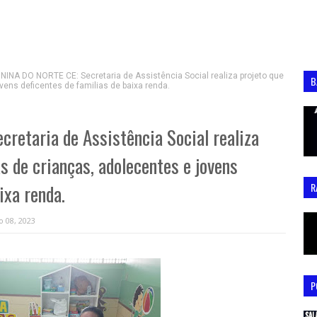
INA DO NORTE CE: Secretaria de Assistência Social realiza projeto que
B
vens deficentes de familias de baixa renda.
etaria de Assistência Social realiza
s de crianças, adolecentes e jovens
ixa renda.
R
o 08, 2023
P