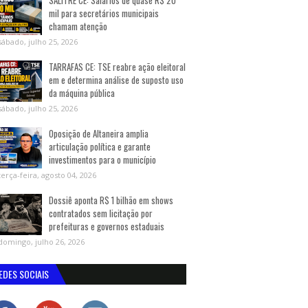
SALITRE CE: Salários de quase R$ 20
mil para secretários municipais
chamam atenção
sábado, julho 25, 2026
TARRAFAS CE: TSE reabre ação eleitoral
em e determina análise de suposto uso
da máquina pública
sábado, julho 25, 2026
Oposição de Altaneira amplia
articulação política e garante
investimentos para o município
terça-feira, agosto 04, 2026
Dossiê aponta R$ 1 bilhão em shows
contratados sem licitação por
prefeituras e governos estaduais
domingo, julho 26, 2026
EDES SOCIAIS