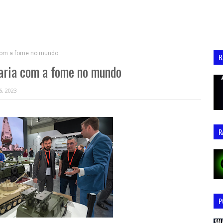
 com a fome no mundo
B
baria com a fome no mundo
6, 2023
R
P