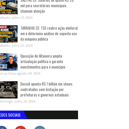
SALITRE CE: Salários de quase R$ 20
mil para secretários municipais
chamam atenção
sábado, julho 25, 2026
TARRAFAS CE: TSE reabre ação eleitoral
em e determina análise de suposto uso
da máquina pública
sábado, julho 25, 2026
Oposição de Altaneira amplia
articulação política e garante
investimentos para o município
terça-feira, agosto 04, 2026
Dossiê aponta R$ 1 bilhão em shows
contratados sem licitação por
prefeituras e governos estaduais
domingo, julho 26, 2026
EDES SOCIAIS