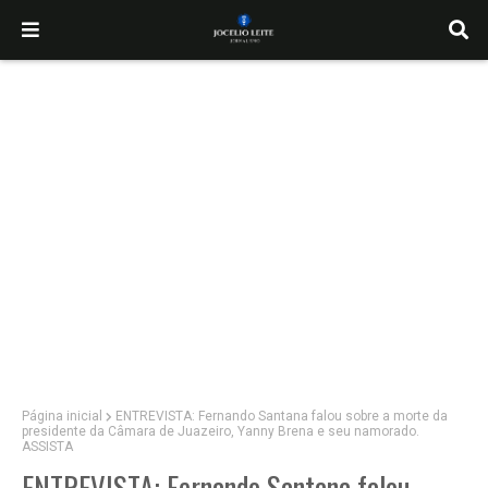
Página inicial
ENTREVISTA: Fernando Santana falou sobre a morte da
presidente da Câmara de Juazeiro, Yanny Brena e seu namorado.
ASSISTA
ENTREVISTA: Fernando Santana falou