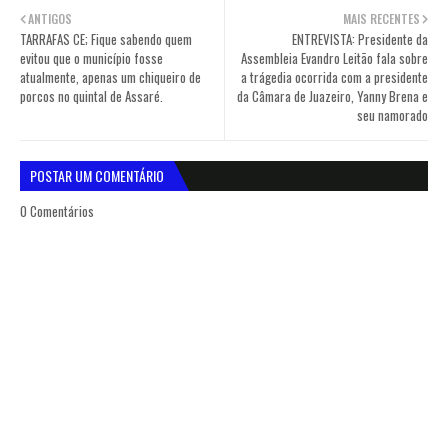
ANTIGOS
MAIS RECENTES
TARRAFAS CE; Fique sabendo quem
ENTREVISTA: Presidente da
evitou que o município fosse
Assembleia Evandro Leitão fala sobre
atualmente, apenas um chiqueiro de
a trágedia ocorrida com a presidente
porcos no quintal de Assaré.
da Câmara de Juazeiro, Yanny Brena e
seu namorado
POSTAR UM COMENTÁRIO
0 Comentários