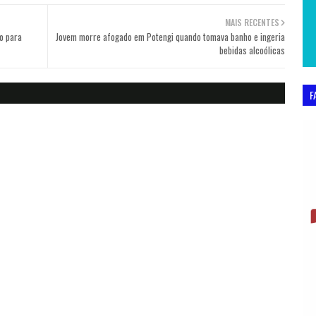
MAIS RECENTES
ão para
Jovem morre afogado em Potengi quando tomava banho e ingeria
bebidas alcoólicas
F