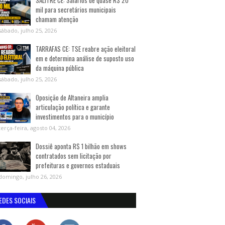
SALITRE CE: Salários de quase R$ 20
mil para secretários municipais
chamam atenção
sábado, julho 25, 2026
TARRAFAS CE: TSE reabre ação eleitoral
em e determina análise de suposto uso
da máquina pública
sábado, julho 25, 2026
Oposição de Altaneira amplia
articulação política e garante
investimentos para o município
terça-feira, agosto 04, 2026
Dossiê aponta R$ 1 bilhão em shows
contratados sem licitação por
prefeituras e governos estaduais
domingo, julho 26, 2026
EDES SOCIAIS