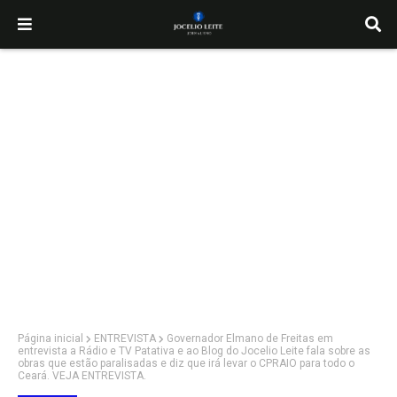
Página inicial
ENTREVISTA
Governador Elmano de Freitas em
entrevista a Rádio e TV Patativa e ao Blog do Jocelio Leite fala sobre as
obras que estão paralisadas e diz que irá levar o CPRAIO para todo o
Ceará. VEJA ENTREVISTA.