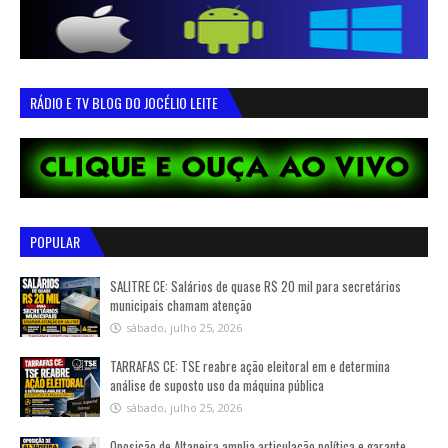
RÁDIO E TV BLOG DO JOCÉLIO LEITE
POPULAR
SALITRE CE: Salários de quase R$ 20 mil para secretários
municipais chamam atenção
sábado, julho 25, 2026
TARRAFAS CE: TSE reabre ação eleitoral em e determina
análise de suposto uso da máquina pública
sábado, julho 25, 2026
Oposição de Altaneira amplia articulação política e garante