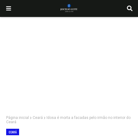
Página inicial
Ceará
Idosa é morta a facadas pelo irmão no interior do
Ceará
CEARÁ