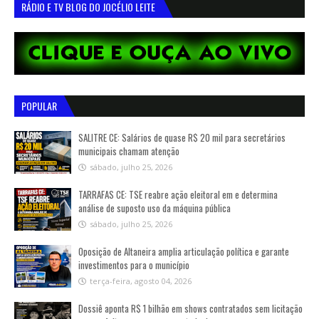
RÁDIO E TV BLOG DO JOCÉLIO LEITE
POPULAR
SALITRE CE: Salários de quase R$ 20 mil para secretários
municipais chamam atenção
sábado, julho 25, 2026
TARRAFAS CE: TSE reabre ação eleitoral em e determina
análise de suposto uso da máquina pública
sábado, julho 25, 2026
Oposição de Altaneira amplia articulação política e garante
investimentos para o município
terça-feira, agosto 04, 2026
Dossiê aponta R$ 1 bilhão em shows contratados sem licitação