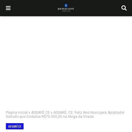
Página inicial
ASSARÉ CE
ASSARÉ, CE: Feliz Ano Novo para Apostador
Sortudo que Embolsa R$70.000,00 na Mega da Virada
ASSARÉ CE