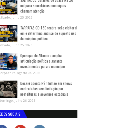
SALITRE CE: Salários de quase R$ 20
mil para secretários municipais
chamam atenção
sábado, julho 25, 2026
TARRAFAS CE: TSE reabre ação eleitoral
em e determina análise de suposto uso
da máquina pública
sábado, julho 25, 2026
Oposição de Altaneira amplia
articulação política e garante
investimentos para o município
terça-feira, agosto 04, 2026
Dossiê aponta R$ 1 bilhão em shows
contratados sem licitação por
prefeituras e governos estaduais
domingo, julho 26, 2026
EDES SOCIAIS