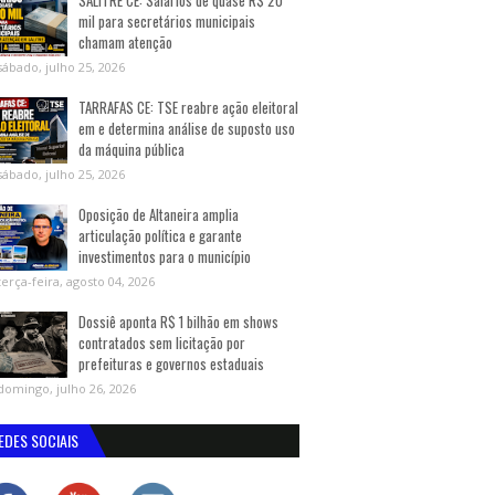
SALITRE CE: Salários de quase R$ 20
mil para secretários municipais
chamam atenção
sábado, julho 25, 2026
TARRAFAS CE: TSE reabre ação eleitoral
em e determina análise de suposto uso
da máquina pública
sábado, julho 25, 2026
Oposição de Altaneira amplia
articulação política e garante
investimentos para o município
terça-feira, agosto 04, 2026
Dossiê aponta R$ 1 bilhão em shows
contratados sem licitação por
prefeituras e governos estaduais
domingo, julho 26, 2026
EDES SOCIAIS