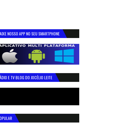
AIXE NOSSO APP NO SEU SMARTPHONE
ÁDIO E TV BLOG DO JOCÉLIO LEITE
OPULAR