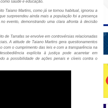
s, como saúde e educação.
ito Taiano Martins, como já se tornou habitual, ignorou a
 que surpreendeu ainda mais a população foi a presença
a no evento, demonstrando uma clara afronta à decisão
ito de Tarrafas se envolve em controvérsias relacionadas
iais. A atitude de Taiano Martins gera questionamentos
o com o cumprimento das leis e com a transparência na
esobediência explícita à justiça pode acarretar em
ndo a possibilidade de ações penais e cíveis contra o