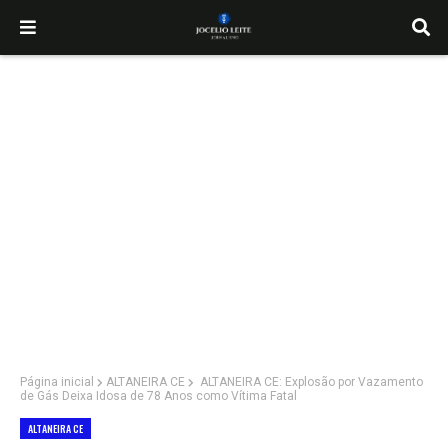
Página inicial
ALTANEIRA CE
ALTANEIRA CE: Explosão por Vazamento
de Gás Deixa Idosa de 78 Anos como Vítima Fatal
ALTANEIRA CE