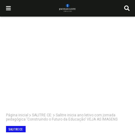
Página inicial
SALITRE CE:
Salitre inicia ano letivo com jornada
pedagógica 'Construindo o Futuro da Educação' VEJA AS IMAGENS
SALITRE CE: