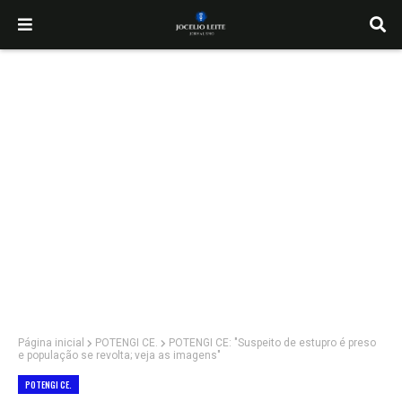
Página inicial
POTENGI CE.
POTENGI CE: "Suspeito de estupro é preso
e população se revolta; veja as imagens"
POTENGI CE.