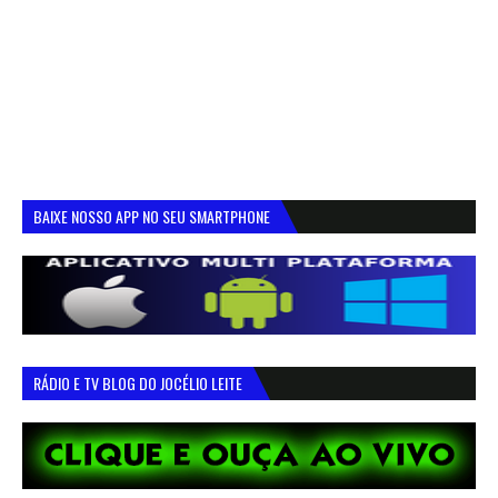
BAIXE NOSSO APP NO SEU SMARTPHONE
RÁDIO E TV BLOG DO JOCÉLIO LEITE