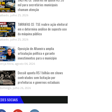
SALITRE CE: Salários de quase R$ 20
mil para secretários municipais
chamam atenção
sábado, julho 25, 2026
TARRAFAS CE: TSE reabre ação eleitoral
em e determina análise de suposto uso
da máquina pública
sábado, julho 25, 2026
Oposição de Altaneira amplia
articulação política e garante
investimentos para o município
terça-feira, agosto 04, 2026
Dossiê aponta R$ 1 bilhão em shows
contratados sem licitação por
prefeituras e governos estaduais
domingo, julho 26, 2026
EDES SOCIAIS