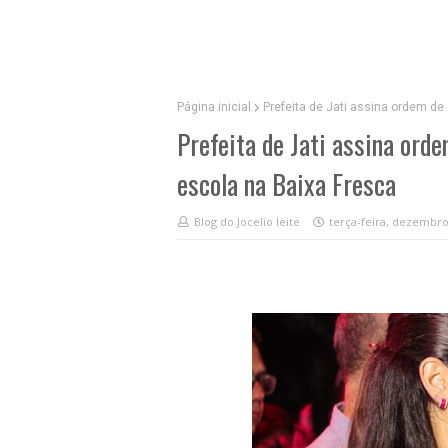
Página inicial
Prefeita de Jati assina ordem de
Prefeita de Jati assina ord
escola na Baixa Fresca
Blog do Jocelio leite
terça-feira, dezembro