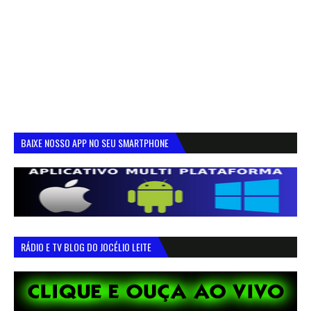
BAIXE NOSSO APP NO SEU SMARTPHONE
RÁDIO E TV BLOG DO JOCÉLIO LEITE