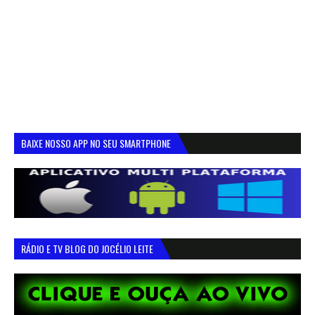
BAIXE NOSSO APP NO SEU SMARTPHONE
RÁDIO E TV BLOG DO JOCÉLIO LEITE