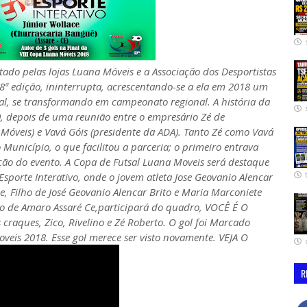
ado pelas lojas Luana Móveis e a Associação dos Desportistas
8ª edição, ininterrupta, acrescentando-se a ela em 2018 um
al, se transformando em campeonato regional. A história da
0, depois de uma reunião entre o empresário Zé de
Móveis) e Vavá Góis (presidente da ADA). Tanto Zé como Vavá
Município, o que facilitou a parceria; o primeiro entrava
ação do evento. A Copa de Futsal Luana Moveis será destaque
Esporte Interativo, onde o jovem atleta Jose Geovanio Alencar
e, Filho de José Geovanio Alencar Brito e Maria Marconiete
ito de Amaro Assaré Ce,participará do quadro, VOCÊ É O
raques, Zico, Rivelino e Zé Roberto. O gol foi Marcado
veis 2018. Esse gol merece ser visto novamente. VEJA O
R