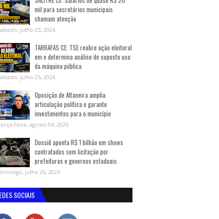
SALITRE CE: Salários de quase R$ 20
mil para secretários municipais
chamam atenção
sábado, julho 25, 2026
TARRAFAS CE: TSE reabre ação eleitoral
em e determina análise de suposto uso
da máquina pública
sábado, julho 25, 2026
Oposição de Altaneira amplia
articulação política e garante
investimentos para o município
terça-feira, agosto 04, 2026
Dossiê aponta R$ 1 bilhão em shows
contratados sem licitação por
prefeituras e governos estaduais
domingo, julho 26, 2026
EDES SOCIAIS