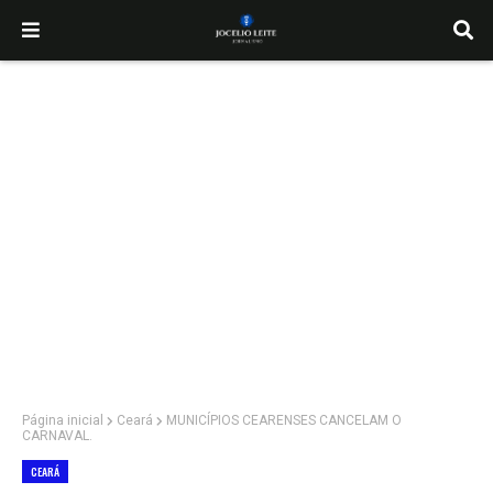
Página inicial
Ceará
MUNICÍPIOS CEARENSES CANCELAM O
CARNAVAL.
CEARÁ