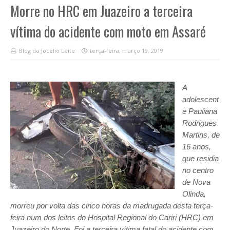
Morre no HRC em Juazeiro a terceira
vítima do acidente com moto em Assaré
Blog do Jocélio Leite
terça-feira, março 19, 2019
A
adolescent
e Pauliana
Rodrigues
Martins, de
16 anos,
que residia
no centro
de Nova
Olinda,
morreu por volta das cinco horas da madrugada desta terça-
feira num dos leitos do Hospital Regional do Cariri (HRC) em
Juazeiro do Norte. Foi a terceira vítima fatal do acidente com