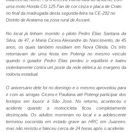
uma moto Honda CG 125 Fan de cor cinza e placa de Crato
no final da madrugada desta segunda-feira na CE-292 no
Distrito de Aratama na zona rural de Assaré.
No local já tinham morrido o piloto Pedro Elias Santana da
Silva, de 47, e Maria Cicera Alexandre do Nascimento, de 45
anos, os quais também residiam em Nova Olinda. Os três
retornavam de uma festa em Potengi no mesmo veículo
quando o guiador Pedro Elias perdeu o equilíbrio e bateu
violentamente contra um poste da rede elétrica às margens da
rodovia estadual.
O aniversário dele foi no domingo e o mesmo aproveitou para
ir com as amigas Cicera e Pauliana até Potengi participar dos
festejos em louvor à São José. No retorno, aconteceu o
acidente quando a motocicleta ficou completamente
destroçada. Os adultos morreram no local e a adolescente
terminou socorrida em estado grave ao HRC em Juazeiro,
mas não resistiu e faleceu cerca de 24 horas após o acidente.