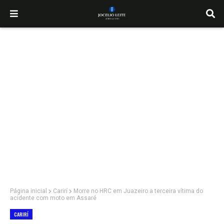
Página inicial
Carirí
Morre no HRC em Juazeiro a terceira vítima do
acidente com moto em Assaré
CARIRÍ