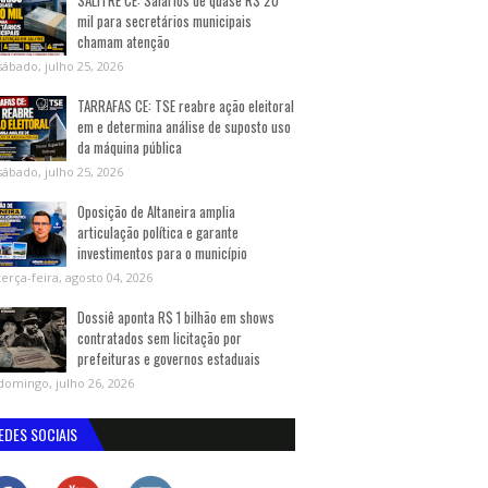
SALITRE CE: Salários de quase R$ 20
mil para secretários municipais
chamam atenção
sábado, julho 25, 2026
TARRAFAS CE: TSE reabre ação eleitoral
em e determina análise de suposto uso
da máquina pública
sábado, julho 25, 2026
Oposição de Altaneira amplia
articulação política e garante
investimentos para o município
terça-feira, agosto 04, 2026
Dossiê aponta R$ 1 bilhão em shows
contratados sem licitação por
prefeituras e governos estaduais
domingo, julho 26, 2026
EDES SOCIAIS