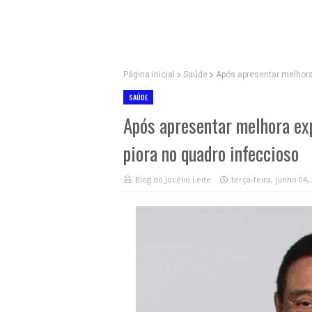
Página inicial
Saúde
Após apresentar melhora
SAÚDE
Após apresentar melhora ex
piora no quadro infeccioso
Blog do Jocélio Leite
terça-feira, junho 04,