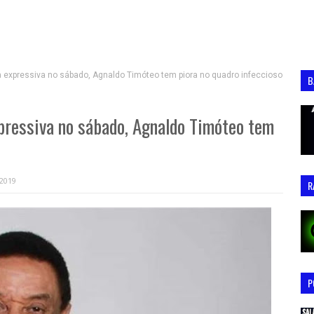
 expressiva no sábado, Agnaldo Timóteo tem piora no quadro infeccioso
B
pressiva no sábado, Agnaldo Timóteo tem
 2019
R
P