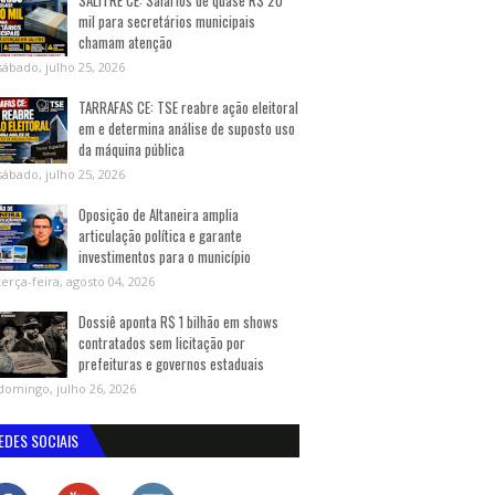
SALITRE CE: Salários de quase R$ 20
mil para secretários municipais
chamam atenção
sábado, julho 25, 2026
TARRAFAS CE: TSE reabre ação eleitoral
em e determina análise de suposto uso
da máquina pública
sábado, julho 25, 2026
Oposição de Altaneira amplia
articulação política e garante
investimentos para o município
terça-feira, agosto 04, 2026
Dossiê aponta R$ 1 bilhão em shows
contratados sem licitação por
prefeituras e governos estaduais
domingo, julho 26, 2026
EDES SOCIAIS