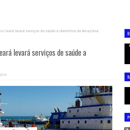
o Ceará levará serviços de saúde a ribeirinhos da Amazônia
B
ará levará serviços de saúde a
 2019
R
P