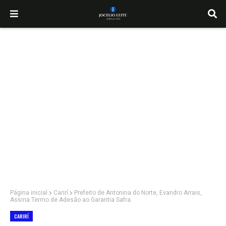
Página inicial
Carirí
Prefeito de Antonina do Norte, Evandro Arrais,
Assina Termo de Adesão ao Garantia Safra.
CARIRÍ