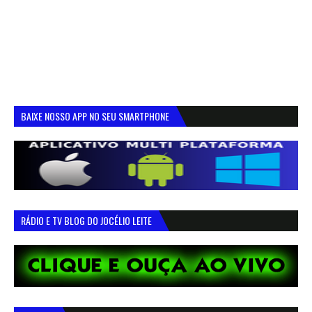
BAIXE NOSSO APP NO SEU SMARTPHONE
RÁDIO E TV BLOG DO JOCÉLIO LEITE