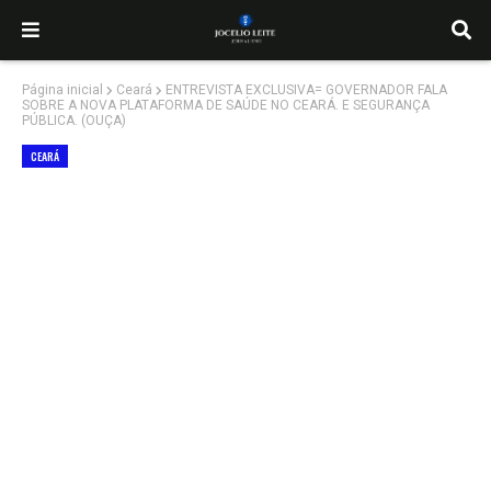
Página inicial
Ceará
ENTREVISTA EXCLUSIVA= GOVERNADOR FALA
SOBRE A NOVA PLATAFORMA DE SAÚDE NO CEARÁ. E SEGURANÇA
PÚBLICA. (OUÇA)
CEARÁ