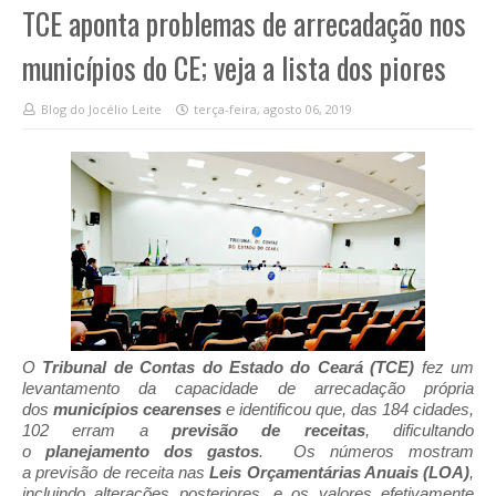
TCE aponta problemas de arrecadação nos
municípios do CE; veja a lista dos piores
Blog do Jocélio Leite
terça-feira, agosto 06, 2019
O
Tribunal de Contas do Estado do Ceará (TCE)
fez um
levantamento da capacidade de arrecadação própria
dos
municípios cearenses
e identificou que, das 184 cidades,
102 erram a
previsão de receitas
, dificultando
o
planejamento dos gastos
. Os números mostram
a previsão de receita nas
Leis Orçamentárias Anuais (LOA)
,
incluindo alterações posteriores, e os valores efetivamente