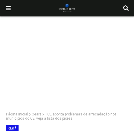
Página inicial
Ceará
TCE aponta problemas de arrecadação nos
municípios do CE; veja a lista dos piores
CEARÁ