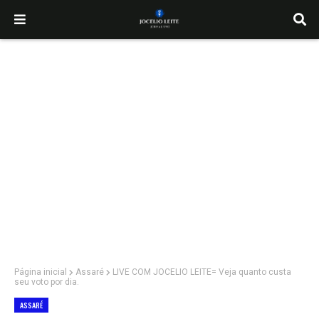
Página inicial
Assaré
LIVE COM JOCELIO LEITE= Veja quanto custa
seu voto por dia.
ASSARÉ