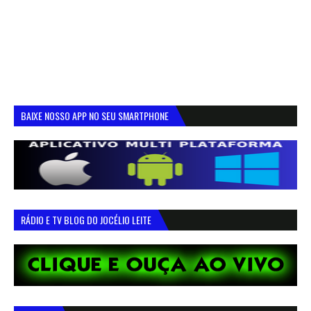
BAIXE NOSSO APP NO SEU SMARTPHONE
RÁDIO E TV BLOG DO JOCÉLIO LEITE