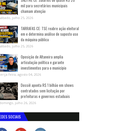
SALITRE CE: Salários de quase R$ 20
mil para secretários municipais
chamam atenção
sábado, julho 25, 2026
TARRAFAS CE: TSE reabre ação eleitoral
em e determina análise de suposto uso
da máquina pública
sábado, julho 25, 2026
Oposição de Altaneira amplia
articulação política e garante
investimentos para o município
terça-feira, agosto 04, 2026
Dossiê aponta R$ 1 bilhão em shows
contratados sem licitação por
prefeituras e governos estaduais
domingo, julho 26, 2026
EDES SOCIAIS