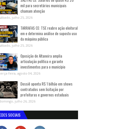
SALITRE CE: Salários de quase R$ 20
mil para secretários municipais
chamam atenção
sábado, julho 25, 2026
TARRAFAS CE: TSE reabre ação eleitoral
em e determina análise de suposto uso
da máquina pública
sábado, julho 25, 2026
Oposição de Altaneira amplia
articulação política e garante
investimentos para o município
terça-feira, agosto 04, 2026
Dossiê aponta R$ 1 bilhão em shows
contratados sem licitação por
prefeituras e governos estaduais
domingo, julho 26, 2026
EDES SOCIAIS