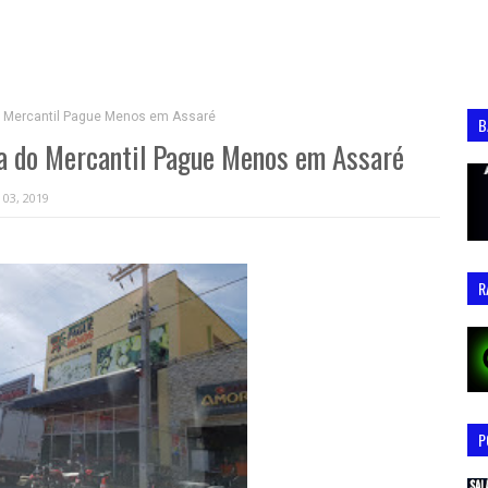
o Mercantil Pague Menos em Assaré
B
ra do Mercantil Pague Menos em Assaré
 03, 2019
R
P