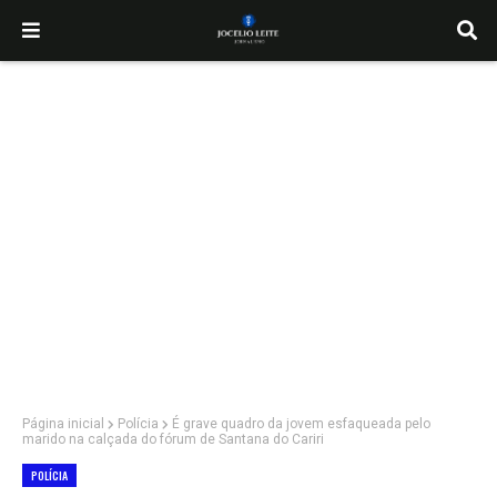
Página inicial
Polícia
É grave quadro da jovem esfaqueada pelo
marido na calçada do fórum de Santana do Cariri
POLÍCIA