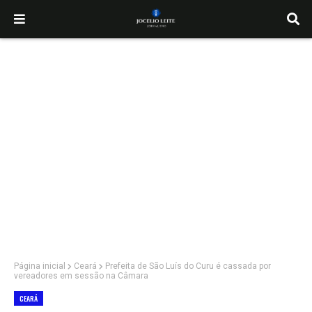
Página inicial
Ceará
Prefeita de São Luís do Curu é cassada por
vereadores em sessão na Câmara
CEARÁ