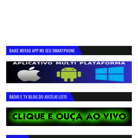
BAIXE NOSSO APP NO SEU SMARTPHONE
RÁDIO E TV BLOG DO JOCÉLIO LEITE