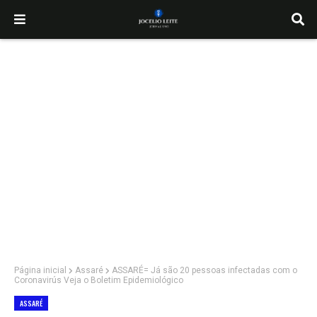
Página inicial
Assaré
ASSARÉ= Já são 20 pessoas infectadas com o
Coronavirús Veja o Boletim Epidemiológico
ASSARÉ