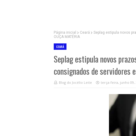
Página inicial
Ceará
Seplag estipula novos p
OUÇA MATÉRIA
CEARÁ
Seplag estipula novos prazo
consignados de servidores
Blog do Jocélio Leite
terça-feira, junho 09,