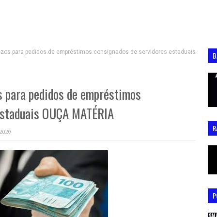
razos para pedidos de empréstimos consignados de servidores estaduais
B
s para pedidos de empréstimos
 estaduais OUÇA MATÉRIA
R
 2020
P