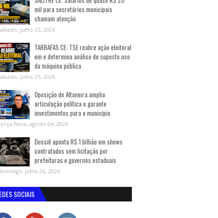
SALITRE CE: Salários de quase R$ 20
mil para secretários municipais
chamam atenção
sábado, julho 25, 2026
TARRAFAS CE: TSE reabre ação eleitoral
em e determina análise de suposto uso
da máquina pública
sábado, julho 25, 2026
Oposição de Altaneira amplia
articulação política e garante
investimentos para o município
terça-feira, agosto 04, 2026
Dossiê aponta R$ 1 bilhão em shows
contratados sem licitação por
prefeituras e governos estaduais
domingo, julho 26, 2026
EDES SOCIAIS