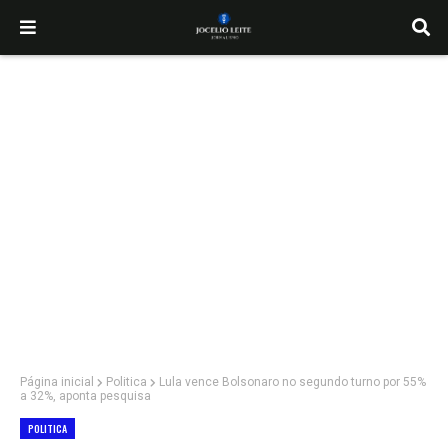
Página inicial
Politica
Lula vence Bolsonaro no segundo turno por 55%
a 32%, aponta pesquisa
POLITICA