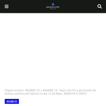
Página inicial
ASSARE CE
ASSARÉ CE: Veja com foi a procissão de
Nossa senhora de Fatima no dia 13 de Maio. ASSISTA O VÍDEO
ASSARE CE