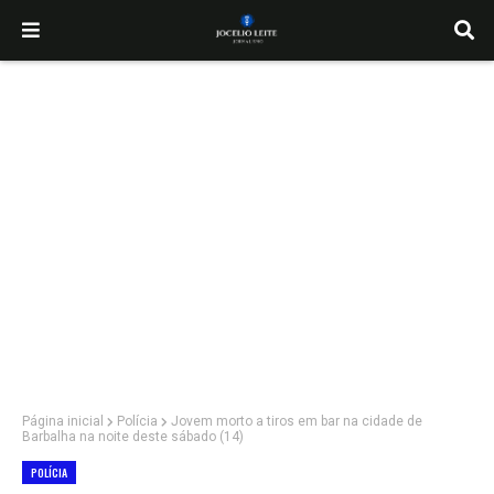
Página inicial
Polícia
Jovem morto a tiros em bar na cidade de
Barbalha na noite deste sábado (14)
POLÍCIA